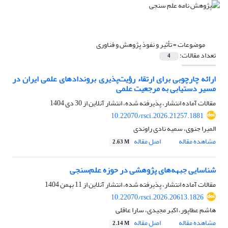
موضوعات =
تأثیر و نفوذ پژوهش و فناوری
تعداد مقالات:
4
ارائه چارچوبی برای ارتقاء رؤیت‌پذیری بروندادهای علمی ایران در
مسیر دستیابی به مرجعیت علمی
مقالات آماده انتشار، پذیرفته شده، انتشار آنلاین از
30 دی 1404
10.22070/rsci.2026.21257.1881
المیرا جنوی، سمیه نادی راوندی
مشاهده مقاله
اصل مقاله
2.63 M
شناسایی جبهه‌های پژوهشی در حوزه علم‌سنجی
مقالات آماده انتشار، پذیرفته شده، انتشار آنلاین از
11 بهمن 1404
10.22070/rsci.2026.20613.1826
هاشم عطاپور، اکبر مجیدی، سارا عاقلی
مشاهده مقاله
اصل مقاله
2.14 M