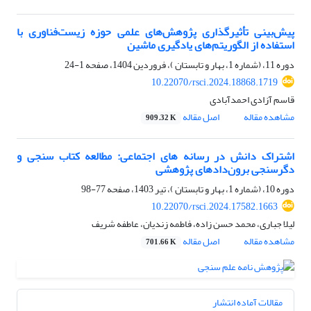
پیش‌بینی تأثیرگذاری پژوهش‌های علمی حوزه زیست‌فناوری با
استفاده از الگوریتم‌های یادگیری ماشین
دوره 11، (شماره 1، بهار و تابستان )، فروردین 1404، صفحه
1-24
10.22070/rsci.2024.18868.1719
قاسم آزادی احمدآبادی
مشاهده مقاله
اصل مقاله
909.32 K
اشتراک دانش در رسانه های اجتماعی: مطالعه کتاب سنجی و
دگرسنجی برون‌دادهای پژوهشی
دوره 10، (شماره 1، بهار و تابستان )، تیر 1403، صفحه
77-98
10.22070/rsci.2024.17582.1663
لیلا جباری، محمد حسن زاده، فاطمه زندیان، عاطفه شریف
مشاهده مقاله
اصل مقاله
701.66 K
مقالات آماده انتشار