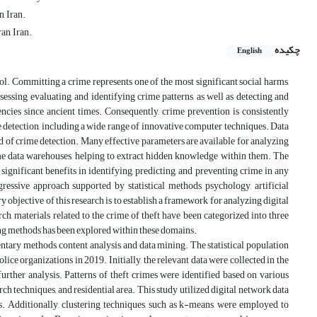
, Iran.
an, Iran.
چکیده
English
rol. Committing a crime represents one of the most significant social harms,
essing, evaluating, and identifying crime patterns, as well as detecting and
encies since ancient times. Consequently, crime prevention is consistently
e detection, including a wide range of innovative computer techniques. Data
eld of crime detection. Many effective parameters are available for analyzing
me data warehouses, helping to extract hidden knowledge within them. The
ignificant benefits in identifying, predicting, and preventing crime in any
ressive approach supported by statistical methods, psychology, artificial
 objective of this research is to establish a framework for analyzing digital
arch, materials related to the crime of theft have been categorized into three
ning methods has been explored within these domains.
tary methods, content analysis, and data mining. The statistical population
ice organizations in 2019. Initially, the relevant data were collected in the
urther analysis. Patterns of theft crimes were identified based on various
arch techniques, and residential area. This study utilized digital network data
es. Additionally, clustering techniques, such as k-means, were employed to