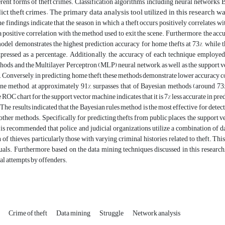
erent forms of theft crimes. Classification algorithms, including neural networks, 
ict theft crimes. The primary data analysis tool utilized in this research w
e findings indicate that the season in which a theft occurs positively correlates w
 positive correlation with the method used to exit the scene. Furthermore, the acc
del demonstrates the highest prediction accuracy for home thefts at 73%, while th
expressed as a percentage. Additionally, the accuracy of each technique employ
ods and the Multilayer Perceptron (MLP) neural network, as well as the support vec
t. Conversely, in predicting home theft, these methods demonstrate lower accuracy c
ne method, at approximately 91%, surpasses that of Bayesian methods (around 73%
 ROC chart for the support vector machine indicates that it is 7% less accurate in pr
The results indicated that the Bayesian rules method is the most effective for detec
ther methods. Specifically, for predicting thefts from public places, the support
t is recommended that police and judicial organizations utilize a combination of d
n of thieves, particularly those with varying criminal histories related to theft. 
uals. Furthermore, based on the data mining techniques discussed in this research,
al attempts by offenders.
s
Crime of theft
Data mining
Struggle
Network analysis