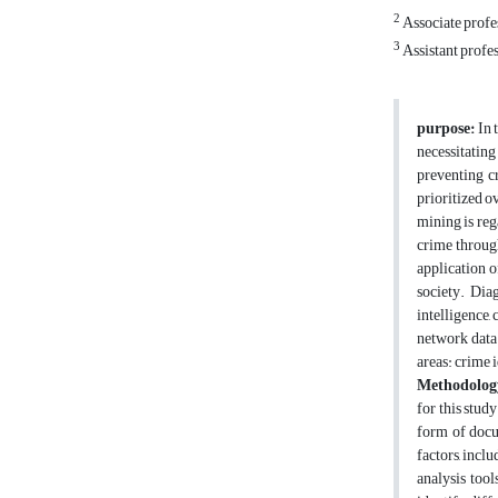
2
Associate profe
3
Assistant profe
purpose:
In 
necessitating
preventing cr
prioritized o
mining is reg
crime throug
application o
society. Dia
intelligence,
network data 
areas: crime 
Methodolog
for this stud
form of docum
factors, incl
analysis tool