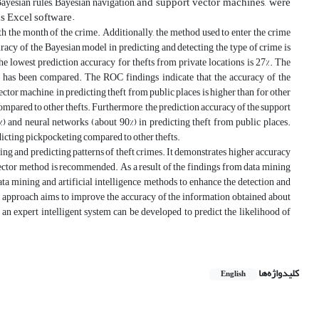
and support vector machines, were
Bayesian rules, Bayesian navigation,
as Excel software.
ith the month of the crime. Additionally, the method used to enter the crime
uracy of the Bayesian model in predicting and detecting the type of crime is
e lowest prediction accuracy for thefts from private locations is 27%. The
ed has been compared. The ROC findings indicate that the accuracy of the
tor machine, in predicting theft from public places is higher than for other
ompared to other thefts. Furthermore, the prediction accuracy of the support
) and neural networks (about 90%) in predicting theft from public places.
edicting pickpocketing compared to other thefts.
ting and predicting patterns of theft crimes. It demonstrates higher accuracy
 vector method is recommended. As a result of the findings from data mining
ata mining and artificial intelligence methods to enhance the detection and
This approach aims to improve the accuracy of the information obtained about
 an expert intelligent system can be developed to predict the likelihood of
کلیدواژه‌ها
English