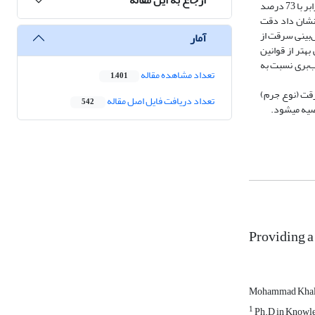
یافته‏‌های پژوهش نشان داد دقت مدل بیزی در پیش‏بینی و تشخیص نوع جرم برابر با 412.0 درصد است و بیشترین درصد پیش‏‌بینی برای جرم سرقت از خانه برابر با 73 درصد
 درصد پیش‏‌بینی سرقت از اماکن خصوصی برابر با 27 درصد است. همچنین میزان دقت هریک از روش‏های انجام‌شده باهم مقایسه شده‌‏اند. یافته‌‏های Roc نشان داد دقت
 پیش‏‌بینی سرقت از
آمار
بینی سرقت از اماکن عمومی بهتر از قوانین
 پیش‌‏بینی جرم جیب‏‌بری نسبت به
تعداد مشاهده مقاله
1,401
رقت (نوع جرم)
تعداد دریافت فایل اصل مقاله
542
صیه می‏شود.
Providing a
Mohammad Khal
1
Ph.D in Knowled