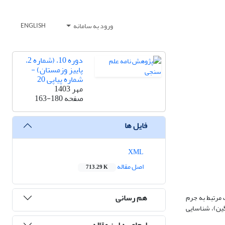
ورود به سامانه
ENGLISH
دوره 10، (شماره 2،
پاییز وزمستان) -
شماره پیاپی 20
مهر 1403
صفحه
163-180
فایل ها
XML
اصل مقاله
713.29 K
هم رسانی
 مرتبط به جرم
ای میانگین)، شناسایی
ارجاع به این مقاله