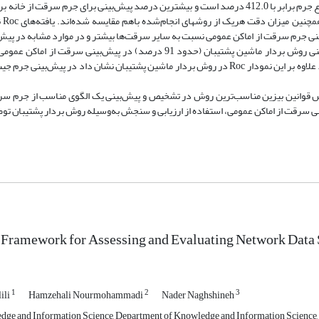
و کمترین
ردار ماشین پشتیبان در پیش‌‏بینی جرم سرقت از اماکن عمومی نسبت به سایر سرقت‌‏ها بیشتر و در موارد مشابه در
منزل دارای دقت کمتری نسبت به سایر سرقت‌‏ها است. همچنین دقت پیش‌‏بینی روش بردار ماشین پشتیبان (حدود 91 درصد) در پیش‌‏
بیزین (حدود 73 درصد) و شبکه‌ها - شبکه‌های عصبی (حدود 90 درصد) است. علاوه بر این نمودار Roc در روش بردار ماشین پشتیبان نشان داد در
وش قوانین بیزین مناسب‌ترین روش در تشخیص و پیش‏‌بینی یک الگوی مناسب از جرم س
نی سرقت از اماکن عمومی، استفاده از ارزیابی و سنجش به‌وسیله روش بردار پشتیبان تو
 Framework for Assessing and Evaluating Network Data S
1
2
3
ili
Hamzehali Nourmohammadi
Nader Naghshineh
ge and Information Science, Department of Knowledge and Information Science, Un