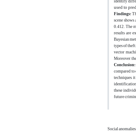
identify diff
used to pred
Findings:
Th
scene shows a
0.412. The mo
results are 
Bayesian meth
types of thef
vector machi
Moreover, the
Conclusion:
compared to o
techniques, i
identificatio
these individ
future crimin
Social anomalie