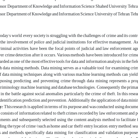
ssor, Department of Knowledge and Information Science, Shahed University, Tehran
ssor, Department of Knowledge and Information Science, University of Tehran, Tehr
today's world, every society is struggling with the challenges of crime and its cont
 the involvement of police and judicial institutions for effective management. Ass
iminal activities, have been the focal points of judicial and law enforcement ag
ver crime detection after it occurs. Various methods have been introduced for crim
arded as one of the most effective tools for data and information analysis in the fi
h data mining methods. Data mining serves as a valuable tool for examining cri
f data mining techniques, along with various machine learning methods, can yield s
gnosing, predicting, and preventing crime through data mining represents a prog
 criminology, machine learning, and database technologies. Consequently, the primary
in the battle against social anomalies, particularly the crime of theft. In this rese
identification, prediction, and prevention. Additionally, the application of data mi
y:
This research is applied in terms of its purpose and was conducted using documen
y consists of information related to theft crimes recorded by law enforcement and pol
ents and subsequently selected using the content analysis method to facilitate f
uding the type of crime (such as home and car theft), entry location, entry method, se
s and methods, specifically data mining, for classification and validation purpos