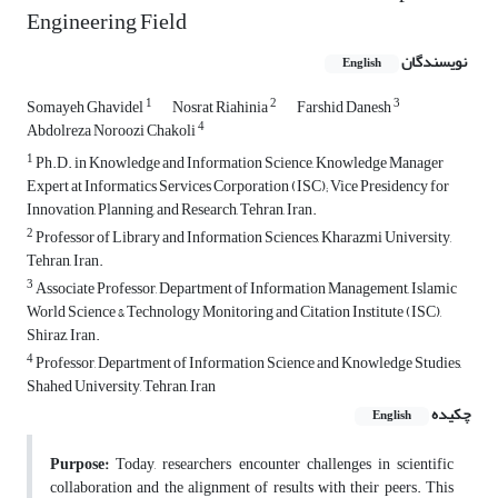
Engineering Field
نویسندگان
English
1
2
3
Somayeh Ghavidel
Nosrat Riahinia
Farshid Danesh
4
Abdolreza Noroozi Chakoli
1
Ph.D. in Knowledge and Information Science, Knowledge Manager
Expert at Informatics Services Corporation (ISC); Vice Presidency for
Innovation, Planning, and Research, Tehran, Iran.
2
Professor of Library and Information Sciences, Kharazmi University,
Tehran, Iran.
3
Associate Professor, Department of Information Management, Islamic
World Science & Technology Monitoring and Citation Institute (ISC),
Shiraz, Iran.
4
Professor, Department of Information Science and Knowledge Studies,
Shahed University, Tehran, Iran
چکیده
English
Purpose:
Today, researchers encounter challenges in scientific
collaboration and the alignment of results with their peers. This