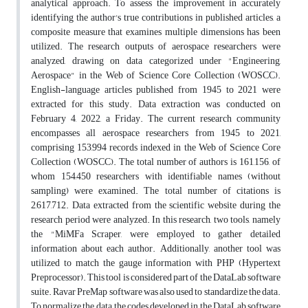
analytical approach. To assess the improvement in accurately
identifying the author's true contributions in published articles, a
composite measure that examines multiple dimensions has been
utilized. The research outputs of aerospace researchers were
analyzed, drawing on data categorized under "Engineering,
Aerospace" in the Web of Science Core Collection (WOSCC).
English-language articles published from 1945 to 2021 were
extracted for this study. Data extraction was conducted on
February 4, 2022, a Friday. The current research community
encompasses all aerospace researchers from 1945 to 2021,
comprising 153,994 records indexed in the Web of Science Core
Collection (WOSCC). The total number of authors is 161,156, of
whom 154,450 researchers with identifiable names (without
sampling) were examined. The total number of citations is
2,617,712. Data extracted from the scientific website during the
research period were analyzed. In this research, two tools, namely
the "MiMFa Scraper, were employed to gather detailed
information about each author. Additionally, another tool was
utilized to match the gauge information with PHP (Hypertext
Preprocessor). This tool is considered part of the DataLab software
suite. Ravar PreMap software was also used to standardize the data.
To normalize the data, the codes developed in the DataLab software