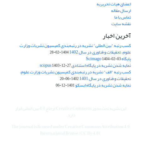
اعضای هیات تحریریه
ارسال مقاله
تماس با ما
نقشه سایت
آخرین اخبار
کسب رتبه "بین المللی" نشریه در رتبه‌بندی کمیسیون نشریات وزارت
علوم، تحقیقات و فناوری در سال 1402
1404-02-28
پایگاه Scimago
1404-02-03
نمایه شدن نشریه در پایگاه استنادی scopus
1403-12-27
کسب رتبه "الف" نشریه در رتبه‌بندی کمیسیون نشریات وزارت علوم،
تحقیقات و فناوری در سال 1401
1402-06-20
نمایه شدن نشریه در پایگاه ابسکو
1401-12-06
این نشریه تحت مجوز Creative Commons ارجاع 4.0 بین المللی قرار
دارد.
The journal is licensed under Creative Commons Attribution 4.0
International license (CC By 4.0).