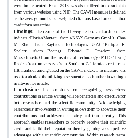
were implemented. Excel 2016 was also utilized to extract data
from various websites using PHP. The CAWH measure is defined
as the average number of weighted citations based on co-author
credit for a researcher.
Findings:
The results of the H-weighted co-authorship index
indicate "Florian Menter" (from ANSYS Germany GmbH), "Chae
M. Rhie" (from Raytheon Technologies USA), "Philippe R.
Spalart" (from Boeing), "Edward F. Crawley" (from
Massachusetts (from the Institute of Technology (MIT)), "Irving
Reed" (from university (from Southern California) are in rank
fifth ranks of among based on the CAWH index. This measure was
used to calculate the utilizing assessment of each author in writing a
multi-author article.
Conclusion:
The emphasis on recognizing researchers'
contributions in article writing will be beneficial and effective for
both researchers and the scientific community. Acknowledging
researchers' involvement in writing allows them to showcase their
contributions and achievements fairly and transparently. This
approach enables researchers to properly receive their scientific
credit and build their reputation, thereby gaining a competitive
advantage within scientific communities. Within research teams,