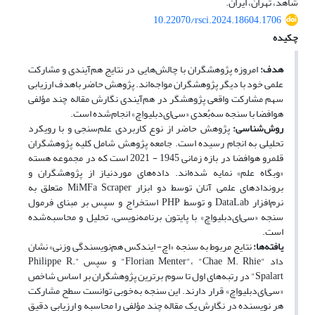
شاهد، تهران، ایران.
10.22070/rsci.2024.18604.1706
چکیده
هدف:
امروزه پژوهشگران با چالش‌هایی در نتایج هم‌آیندی و مشارکت
علمی خود با دیگر پژوهشگران مواجه‌اند. پژوهش حاضر باهدف ارزیابی
سهم مشارکت واقعی پژوهشگر در هم‌آیندی نگارش مقاله چند مؤلفی
هوافضا با سنجه سه‌بُعدی «سی‌اِی‌دبلیو‌اِچ» انجام‌شده است.
روش‌شناسی:
پژوهش حاضر از نوع کاربردی علم‌سنجی و با رویکرد
تحلیلی به انجام رسیده است. جامعه پژوهش شامل کلیه پژوهشگران
قلمرو هوافضا در بازه زمانی 1945 - 2021 است که در مجموعه هسته
«وب‏گاه علم» نمایه شده‌اند. داده‌های موردنیاز از پژوهشگران و
بروندادهای علمی آنان توسط دو ابزار MiMFa Scraper متعلق به
نرم‌افزار DataLab و توسط PHP استخراج و سپس بر مبنای فرمول
سنجه «سی‌اِی‌دبلیو‌اِچ» با پایتون برنامه‌نویسی، تحلیل و محاسبه‌شده
است.
یافته‌ها:
نتایج مربوط به سنجه «اچ- ‌ایندکس هم‌نویسندگی وزنی» نشان
داد "Florian Menter"، "Chae M. Rhie" و سپس "Philippe R.
Spalart" در رتبه‌های اول تا سوم برترین پژوهشگران بر اساس شاخص
«سی‌اِی‌دبلیو‌اِچ» قرار دارند. این سنجه به‌خوبی توانست سطح مشارکت
هر نویسنده در نگارش یک مقاله چند مؤلفی را محاسبه و ارزیابی دقیق