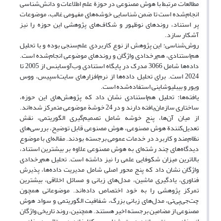
مطالعات مرتبط با هوش مصنوعی در حوزة علم اطلاعات و دانش‌شناسی
انجام‌شده است تا ضمن شناسایی خوشه‌های مفهومی غالب، موضوعات
پر استناد، روندهای نوظهور و شکاف‌های پژوهشی این حوزه را نیز
آشکار سازد.
روش‌شناسی: این پژوهش از نوع کاربردی علم‌سنجی بوده و با تحلیل
هم‌استنادی، هم‌رخدادی واژگان و روندهای موضوعی انجام‌شده است.
داده‌ها شامل 3066 مدرک در پایگاه استنادی وب‌آوساینس از 2005 تا
2024 است. برای تحلیل داده‌ها از نرم‌افزارهای سایت‌اسپیس، ووس
ویور و بیبلیوشاینی استفاده‌شده است.
یافته‌ها: تحلیل هم‌استنادی نشان داد که پژوهش‌های این حوزه،
ساختاری سازمان‌یافته دارند و در 24 خوشة موضوعی متمرکز شده‌اند.
از میان آن‌ها، پنج خوشه شامل تصمیم‌گیری الگوریتمی، نقش
تعدیل‌کنندة هوش مصنوعی، هوش مصنوعی قابل توضیح، بررسی‌های
نظام‌مند و کاربرد در خدمات عمومی برجسته بودند. مقاله‌ای با موضوع
دیدگاه‌های چند رشته‌ای به هوش مصنوعی علاوه بر بیشترین استناد،
بالاترین میزان شکوفایی علمی را نیز داشته است. تحلیل هم‌رخدادی
واژگان نشان داد که پنج محور اصلی شامل مدیریت داده‌ها، پذیرش
فناوری، یادگیری ماشین، مدل‌های زبانی و مسائل اخلاقی، بیشترین
تمرکز پژوهشی را به خود اختصاص داده‌اند. موضوعاتی همچون
چت‌جی‌پی‌تی، مدل‌های زبانی بزرگ، شفافیت الگوریتمی و سواد هوش
مصنوعی از مضامین برجسته اخیر هستند. همچنین، روند تاریخی واژگان