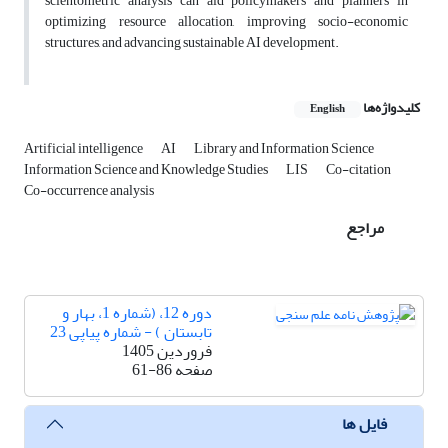
scientometric analysis can aid policymakers and planners in
optimizing resource allocation, improving socio-economic
structures, and advancing sustainable AI development.
کلیدواژه‌ها
English
Artificial intelligence
AI
Library and Information Science
Information Science and Knowledge Studies
LIS
Co-citation
Co-occurrence analysis
مراجع
دوره 12، (شماره 1، بهار و
تابستان ) - شماره پیاپی 23
فروردین 1405
صفحه
61-86
فایل ها