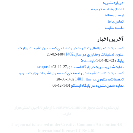
درباره نشریه
اعضای هیات تحریریه
ارسال مقاله
تماس با ما
نقشه سایت
آخرین اخبار
کسب رتبه "بین المللی" نشریه در رتبه‌بندی کمیسیون نشریات وزارت
علوم، تحقیقات و فناوری در سال 1402
1404-02-28
پایگاه Scimago
1404-02-03
نمایه شدن نشریه در پایگاه استنادی scopus
1403-12-27
کسب رتبه "الف" نشریه در رتبه‌بندی کمیسیون نشریات وزارت علوم،
تحقیقات و فناوری در سال 1401
1402-06-20
نمایه شدن نشریه در پایگاه ابسکو
1401-12-06
این نشریه تحت مجوز Creative Commons ارجاع 4.0 بین المللی قرار
دارد.
The journal is licensed under Creative Commons Attribution 4.0
International license (CC By 4.0).