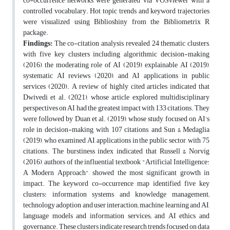
co-occurrence networks were generated via VOSviewer with a
controlled vocabulary. Hot topic trends and keyword trajectories
were visualized using Biblioshiny from the Bibliometrix R
package.
Findings:
The co-citation analysis revealed 24 thematic clusters,
with five key clusters including algorithmic decision-making
(2016), the moderating role of AI (2019), explainable AI (2019),
systematic AI reviews (2020), and AI applications in public
services (2020). A review of highly cited articles indicated that
Dwivedi et al. (2021), whose article explored multidisciplinary
perspectives on AI, had the greatest impact with 133 citations. They
were followed by Duan et al. (2019), whose study focused on AI's
role in decision-making, with 107 citations, and Sun & Medaglia
(2019), who examined AI applications in the public sector, with 75
citations. The burstiness index indicated that Russell & Norvig
(2016), authors of the influential textbook "Artificial Intelligence:
A Modern Approach", showed the most significant growth in
impact. The keyword co-occurrence map identified five key
clusters: information systems and knowledge management;
technology adoption and user interaction; machine learning and AI,
language models and information services; and AI ethics and
governance. These clusters indicate research trends focused on data