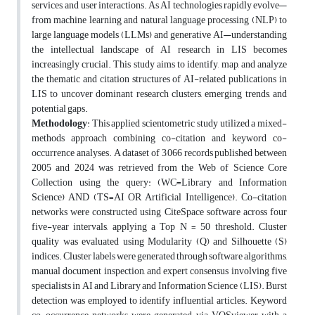
services, and user interactions. As AI technologies rapidly evolve—
from machine learning and natural language processing (NLP) to
large language models (LLMs) and generative AI—understanding
the intellectual landscape of AI research in LIS becomes
increasingly crucial. This study aims to identify, map, and analyze
the thematic and citation structures of AI-related publications in
LIS to uncover dominant research clusters, emerging trends, and
potential gaps.
Methodology
: This applied scientometric study utilized a mixed-
methods approach combining co-citation and keyword co-
occurrence analyses. A dataset of 3,066 records published between
2005 and 2024 was retrieved from the Web of Science Core
Collection using the query: (WC=Library and Information
Science) AND (TS=AI OR Artificial Intelligence). Co-citation
networks were constructed using CiteSpace software across four
five-year intervals, applying a Top N = 50 threshold. Cluster
quality was evaluated using Modularity (Q) and Silhouette (S)
indices. Cluster labels were generated through software algorithms,
manual document inspection, and expert consensus involving five
specialists in AI and Library and Information Science (LIS). Burst
detection was employed to identify influential articles. Keyword