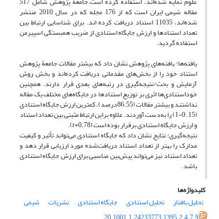
علوم نمایه شده‌اند، استفاده کرده است.جامعۀ پژوهش شامل 517
مقاله شیمی ایران است که از 176 مجله که در سال 2010 منتشر
شده‌اند، 11035 استناد دریافت کرده اند. برای شناسایی ارتباط بین
تعداد استنادها و ارزش جایگاه استنادی از ضریب همبستگی اسپیرمن
استفاده گردید.
یافته‌ها: یافته‌های پژوهش نشان داد که بیشتر مقالات جامعۀ پژوهش
استناد خود را از بخش‌های مقدماتی دریافت کرده‌اند و بخش روش
آزمایش و بحث/نتیجه‌گیری در رتبه‌های بعدی قرار دارند. همچنین
خوداستنادی‌ها اثری بر توزیع استنادها در جایگاه‌های مختلف یک مقاله
نداشتند و بیشتر مقالات (55.‏86درصد)، کمترین ارزش جایگاه استنادی
(15. 0-1) را به‌دست آوردند. علاوه براین ارتباط مثبتی بین تعداد استناد
و ارزش جایگاه استنادی برقرار بوده است (r=0.78).
نتیجه‌گیری: نتایج نشان داد که جایگاه استنادی می‌‌تواند تأثیر و کیفیت
مدارک را بهتر از تعداد استناد دریافت‌شده مورد ارزیابی قرار دهد و
تعداد استناد نیز می‌تواند پیش‌بین مناسبی برای ارزش جایگاه استنادی
باشد.
کلیدواژه‌ها
تحلیل بافتار
تحلیل استنادی
جایگاه استنادی
نشریات
شیمی
20.1001.1.24233773.1395.2.4.7.9