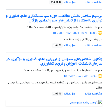
مشاهده مقاله
اصل مقاله
854.98 K
ترسیم ساختار دانش مطالعات حوزه سیاست‌گذاری علم، فناوری و
نوآوری با استفاده از تحلیل‌های هم رخدادی واژگان
دوره 10، (شماره 2، پاییز وزمستان)، مهر 1403، صفحه
65-98
10.22070/rsci.2024.18091.1686
علی بنیادی نائینی، زهره مقیسه
مشاهده مقاله
اصل مقاله
1.04 M
واکاوی شاخص‌های سنجش و ارزیابی علم، فناوری و نوآوری در
سازمان تحقیقات، آموزش و ترویج کشاورزی
دوره 5، (شماره ا، بهار و تابستان)، فروردین 1398، صفحه
47-66
10.22070/rsci.2018.639
طیبه شهمیرزادی، نجلا حریری، فاطمه فهیم نیا، فهیمه باب الحوائجی، داریوش
مطلبی
مشاهده مقاله
اصل مقاله
1.05 M