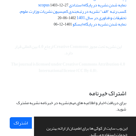
نمایه شدن نشریه در پایگاه استنادی scopus
1403-12-27
کسب رتبه "الف" نشریه در رتبه‌بندی کمیسیون نشریات وزارت علوم،
تحقیقات و فناوری در سال 1401
1402-06-20
نمایه شدن نشریه در پایگاه ابسکو
1401-12-06
این نشریه تحت مجوز Creative Commons ارجاع 4.0 بین المللی قرار
دارد.
The journal is licensed under Creative Commons Attribution 4.0
International license (CC By 4.0).
اشتراک خبرنامه
برای دریافت اخبار و اطلاعیه های مهم نشریه در خبرنامه نشریه مشترک
شوید.
اشتراک
این وب سایت از کوکی ها برای اطمینان از ارائه بهترین
خدمات استفاده می کند.