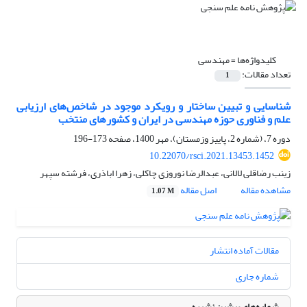
کلیدواژه‌ها =
مهندسی
تعداد مقالات:
1
شناسایی و تبیین ساختار و رویکرد موجود در شاخص‌های ارزیابی
علم و فناوری حوزه مهندسی در ایران و کشورهای منتخب
دوره 7، (شماره 2، پاییز وزمستان)، مهر 1400، صفحه
173-196
10.22070/rsci.2021.13453.1452
زینب رضاقلی لالانی، عبدالرضا نوروزی چاکلی، زهرا اباذری، فرشته سپهر
مشاهده مقاله
اصل مقاله
1.07 M
مقالات آماده انتشار
شماره جاری
شماره‌های پیشین نشریه