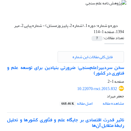
دوره و شماره:
دوره 1، (شماره 2، پاییز وزمستان) - شماره پیاپی 2، مهر
1394، صفحه 1-114
تعداد مقالات:
7
فایل کلی مقالات این شماره
سخن سردبیر(علم‌سنجی: ضرورتی بنیادین برای توسعه علم و
فناوری در کشور)
صفحه
1-2
10.22070/rsci.2015.832
جعفر مهراد
مشاهده مقاله
اصل مقاله
668.46 K
تاثیر قدرت اقتصادی بر جایگاه علم و فنّاوری کشورها و تحلیل
رابطة متقابل آن‌ها